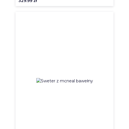
329.99
zł