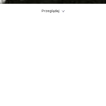
Przeglądaj
Przegladaj i kupuj w 380+
sklepach od Answear po
Zalando