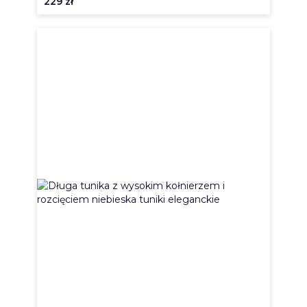
229
zł